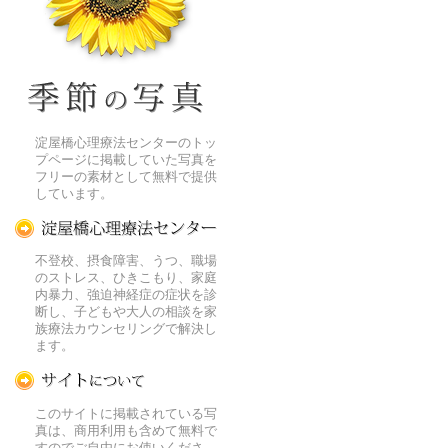
季節の花[淀]フリー写真素材
淀屋橋心理療法センターのトッ
プページに掲載していた写真を
フリーの素材として無料で提供
しています。
淀屋橋心理療法センター
不登校、摂食障害、うつ、職場
のストレス、ひきこもり、家庭
内暴力、強迫神経症の症状を診
断し、子どもや大人の相談を家
族療法カウンセリングで解決し
ます。
この写真素材提供サイトについて
このサイトに掲載されている写
真は、商用利用も含めて無料で
すのでご自由にお使いくださ