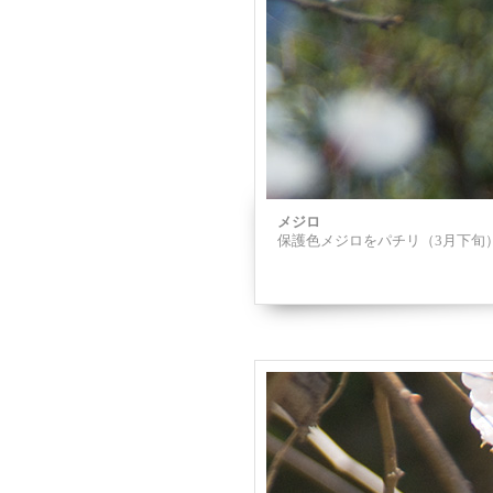
メジロ
保護色メジロをパチリ（3月下旬