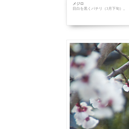
メジロ
目白を黒くパチリ（3月下旬）。