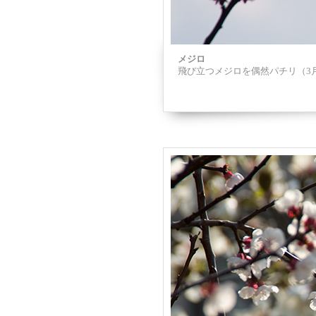
メジロ
飛び立つメジロを偶然パチリ（3