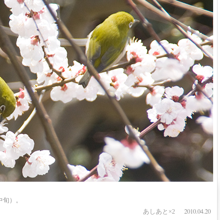
中旬）。
2010.04.20
あしあと×2