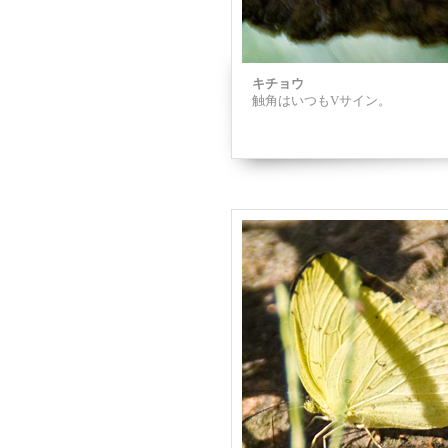
キチョウ
触角はいつもVサイン。