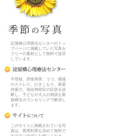
季節の花[淀]フリー写真素材
淀屋橋心理療法センターのトッ
プページに掲載していた写真を
フリーの素材として無料で提供
しています。
淀屋橋心理療法センター
不登校、摂食障害、うつ、職場
のストレス、ひきこもり、家庭
内暴力、強迫神経症の症状を診
断し、子どもや大人の相談を家
族療法カウンセリングで解決し
ます。
この写真素材提供サイトについて
このサイトに掲載されている写
真は、商用利用も含めて無料で
すのでご自由にお使いくださ