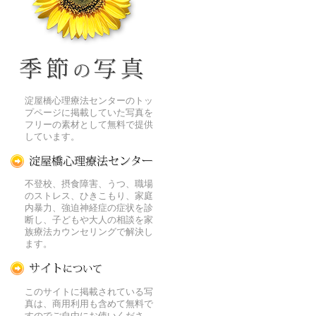
季節の花[淀]フリー写真素材
淀屋橋心理療法センターのトッ
プページに掲載していた写真を
フリーの素材として無料で提供
しています。
淀屋橋心理療法センター
不登校、摂食障害、うつ、職場
のストレス、ひきこもり、家庭
内暴力、強迫神経症の症状を診
断し、子どもや大人の相談を家
族療法カウンセリングで解決し
ます。
この写真素材提供サイトについて
このサイトに掲載されている写
真は、商用利用も含めて無料で
すのでご自由にお使いくださ