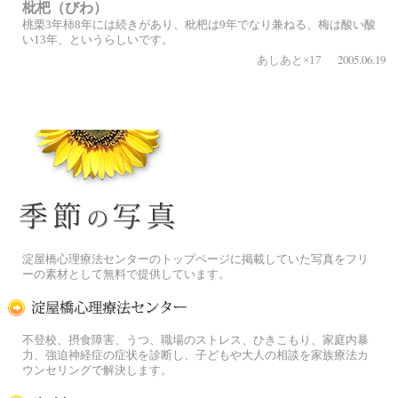
枇杷（びわ）
桃栗3年柿8年には続きがあり、枇杷は9年でなり兼ねる、梅は酸い酸
い13年、というらしいです。
2005.06.19
あしあと×17
季節の花[淀]フリー写真素材
淀屋橋心理療法センターのトップページに掲載していた写真をフリ
ーの素材として無料で提供しています。
淀屋橋心理療法センター
不登校、摂食障害、うつ、職場のストレス、ひきこもり、家庭内暴
力、強迫神経症の症状を診断し、子どもや大人の相談を家族療法カ
ウンセリングで解決します。