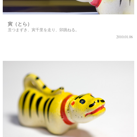
寅（とら）
丑つまずき、寅千里を走り、卯跳ねる。
2010.01.06