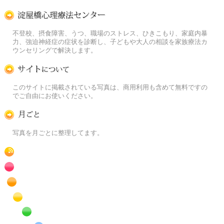
淀屋橋心理療法センター
不登校、摂食障害、うつ、職場のストレス、ひきこもり、家庭内暴
力、強迫神経症の症状を診断し、子どもや大人の相談を家族療法カ
ウンセリングで解決します。
この写真素材提供サイトについて
このサイトに掲載されている写真は、商用利用も含めて無料ですの
でご自由にお使いください。
月ごとに
写真を月ごとに整理してます。
RSS
赤色の花のフリー写真素材
橙色の花のフリー写真素材
黄色の花のフリー写真素材
緑色の花のフリー写真素材