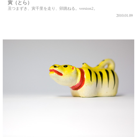
寅（とら）
丑つまずき、寅千里を走り、卯跳ねる。version2。
2010.01.09