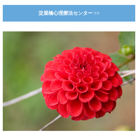
淀屋橋心理療法センター >>