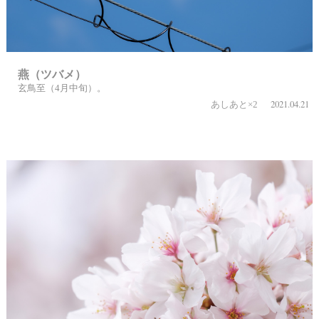
燕（ツバメ）
玄鳥至（4月中旬）。
2021.04.21
あしあと×2