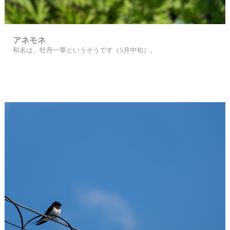
アネモネ
和名は、牡丹一華というそうです（5月中旬）。