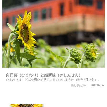
向日葵（ひまわり）と姫新線（きしんせん）
ひまわりは、どんな思いで見ているのでしょうか（昨年7月上旬）。
2012.07.06
あしあと×2